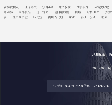
吉林黄栀花
理疗器械
沙棘428
龙芪胶囊
豆蔬茶片
金龟提取物
草清肺
宝德靓晶
进口端粒
进口端粒酶
贝瑞
贴牌OEM
藻油
肾
北京同仁堂
咏芝堂
嵩山首乌粉
家纺
补铁口服液
明康
杭州御寿生
2003-2026
广告咨询：025-86978229 传真：025-66622260